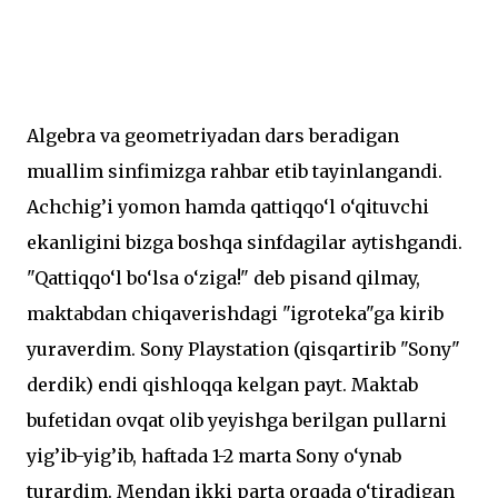
Algebra va geometriyadan dars beradigan
muallim sinfimizga rahbar etib tayinlangandi.
Achchig’i yomon hamda qattiqqo‘l o‘qituvchi
ekanligini bizga boshqa sinfdagilar aytishgandi.
"Qattiqqo‘l bo‘lsa o‘ziga!" deb pisand qilmay,
maktabdan chiqaverishdagi "igroteka"ga kirib
yuraverdim. Sony Playstation (qisqartirib "Sony"
derdik) endi qishloqqa kelgan payt. Maktab
bufetidan ovqat olib yeyishga berilgan pullarni
yig’ib-yig’ib, haftada 1-2 marta Sony o‘ynab
turardim. Mendan ikki parta orqada o‘tiradigan