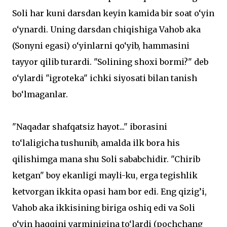
Soli har kuni darsdan keyin kamida bir soat o‘yin
o‘ynardi. Uning darsdan chiqishiga Vahob aka
(Sonyni egasi) o‘yinlarni qo‘yib, hammasini
tayyor qilib turardi. "Solining shoxi bormi?" deb
o‘ylardi "igroteka" ichki siyosati bilan tanish
bo‘lmaganlar.
"Naqadar shafqatsiz hayot..." iborasini
to‘laligicha tushunib, amalda ilk bora his
qilishimga mana shu Soli sababchidir. "Chirib
ketgan" boy ekanligi mayli-ku, erga tegishlik
ketvorgan ikkita opasi ham bor edi. Eng qizig’i,
Vahob aka ikkisining biriga oshiq edi va Soli
o‘yin haqqini yarminigina to‘lardi (pochchang