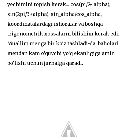
yechimini topish kerak... cos(pi/2- alpha),
sin(2pi/3+alpha), sin_alpha/cos_alpha,
koordinatalardagi ishoralar va boshqa
trigonometrik xossalarni bilishim kerak edi.
Muallim menga bir ko‘z tashladi-da, baholari
mendan kam o‘quvchi yo‘q ekanligiga amin
bo‘lishi uchun jurnalga qaradi.