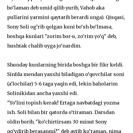
bo‘laman deb umid qilib yurib, Vahob aka
pullarini yarmini qaytarib berardi unga). Qisqasi,
Sony Soli og’rib qolgan kuni bo‘sh bo‘lmasa,
boshqa kunlari "zorim bor-u, zo‘rim yo‘q" deb,
hushtak chalib uyga jo‘nardim.
Shunday kunlarning birida boshga bir fikr keldi.
Sinfda mendan yaxshi biladigan o‘quvchilar soni
(a’lochilar) 5-6 taga yaqin edi, lekin baholarim
Solinikidan ancha yaxshi edi.
"Yo‘lini topish kerak! Ertaga navbatdagi yozma
ish. Soli bilan bir qatorda o‘tiraman. Darsdan
oldin borib, "ko‘chirtirsam 30 minut Sony
qo‘ydirib berasanmi?" deb aytib ko‘raman, nima