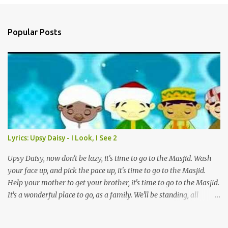
e
n
Popular Posts
t
s
Lyrics: Upsy Daisy - I Look, I See 2
Upsy Daisy, now don't be lazy, it's time to go to the Masjid. Wash
your face up, and pick the pace up, it's time to go to the Masjid.
Help your mother to get your brother, it's time to go to the Masjid.
It's a wonderful place to go, as a family. We'll be standing, all
together in prayer. We'll meet all our friends when we are there.
We'll be standing, all together in prayer. We'll meet all our friends