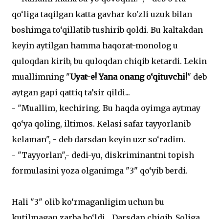
qo‘liga taqilgan katta gavhar ko'zli uzuk bilan
boshimga to‘qillatib tushirib qoldi. Bu kaltakdan
keyin aytilgan hamma haqorat-monolog u
quloqdan kirib, bu quloqdan chiqib ketardi. Lekin
muallimning "
Uyat-e! Yana onang o‘qituvchi!
" deb
aytgan gapi qattiq ta’sir qildi...
- "Muallim, kechiring. Bu haqda oyimga aytmay
qo‘ya qoling, iltimos. Kelasi safar tayyorlanib
kelaman", - deb darsdan keyin uzr so‘radim.
- "Tayyorlan",- dedi-yu, diskriminantni topish
formulasini yoza olganimga "3" qo‘yib berdi.
Hali "3" olib ko‘rmaganligim uchun bu
kutilmagan zarba bo‘ldi... Darsdan chiqib, Soliga