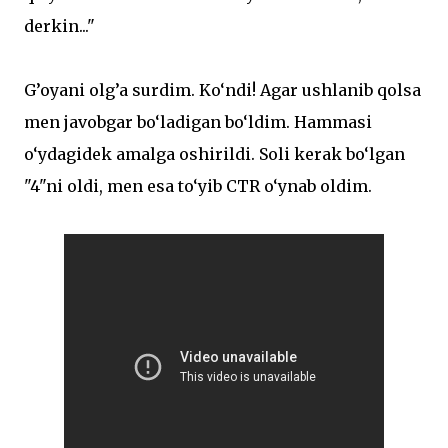
derkin..."
G’oyani olg’a surdim. Ko‘ndi! Agar ushlanib qolsa
men javobgar bo‘ladigan bo‘ldim. Hammasi
o‘ydagidek amalga oshirildi. Soli kerak bo‘lgan
"4"ni oldi, men esa to‘yib CTR o‘ynab oldim.