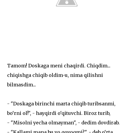
Tamom! Doskaga meni chaqirdi. Chiqdim...
chiqishga chiqib oldim-u, nima qilishni
bilmasdim...
- "Doskaga birinchi marta chiqib turibsanmi,
bo‘rni ol!", - hayqirdi o‘qituvchi. Biroz turib,
- "Misolni yecha olmayman", - dedim dovdirab.
- "Kallami mana bu yo qovoqmi?", - deb o‘rta