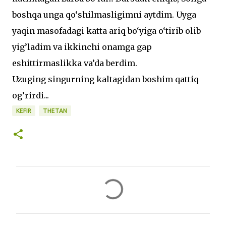
boshqa unga qo‘shilmasligimni aytdim. Uyga
yaqin masofadagi katta ariq bo‘yiga o‘tirib olib
yig’ladim va ikkinchi onamga gap
eshittirmaslikka va’da berdim.
Uzuging singurning kaltagidan boshim qattiq
og’rirdi...
KEFIR
THETAN
C
o
m
m