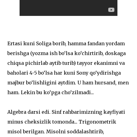
Ertasi kuni Soliga borib, hamma fandan yordam
berishga (yozma ish bo‘lsa ko‘chirtirib, doskaga
chiqsa pichirlab aytib turib) tayyor ekanimni va
baholari 4-5 bo‘lsa har kuni Sony qo‘ydirishga
majbur bo‘lishligini aytdim. U ham hursand, men
ham. Lekin bu ko‘pga cho‘zilmadi...
Algebra darsi edi. Sinf rahbarimizning kayfiyati
minus cheksizlik tomonda... Trigonometrik
misol berilgan. Misolni soddalashtirib,