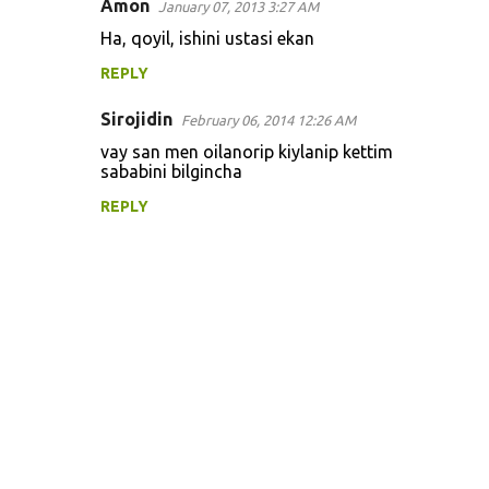
Amon
January 07, 2013 3:27 AM
Ha, qoyil, ishini ustasi ekan
REPLY
Sirojidin
February 06, 2014 12:26 AM
vay san men oilanorip kiylanip kettim
sababini bilgincha
REPLY