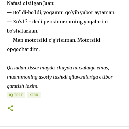
Nafasi qisilgan Juan:
— Bo'ldi-bo'ldi, yoqamni qo'yib yubor aytaman.
— Xo'sh? - dedi pensioner uning yoqalarini
bo'shatarkan.
— Men mototsikl o'g'risiman. Mototsikl
opqochardim.
Qissadan xissa: mayda-chuyda narsalarga emas,
muammoning asosiy tashkil qiluvchilariga e'tibor
qaratish lozim.
IQ TEST
KEFIR