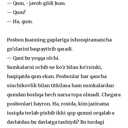
— Qum, - javob qildi Juan.
— Qum?
— Ha, qum.
Posbon Juanning gaplariga ishonqiramancha
go'zlarini baqraytirib qaradi.
— Qani bu yoqqa olchi.
Sumkalarni ochib ne ko'z bilan ko'rsinki,
haqiqatda qum ekan. Posbonlar har qancha
sinchikovlik bilan titkilasa ham sumkalardan
qumdan boshqa hech narsa topa olmadi. Chegara
posbonlari hayron. Ha, rostda, kim jazirama
issiqda terlab-pishib ikki qop qumni orqalab u
davlatdan-bu davlatga tashiydi? Bu turdagi