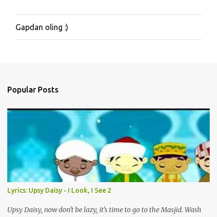
Gapdan oling :)
P
o
s
t
a
C
o
Popular Posts
m
m
e
n
t
Lyrics: Upsy Daisy - I Look, I See 2
Upsy Daisy, now don't be lazy, it's time to go to the Masjid. Wash