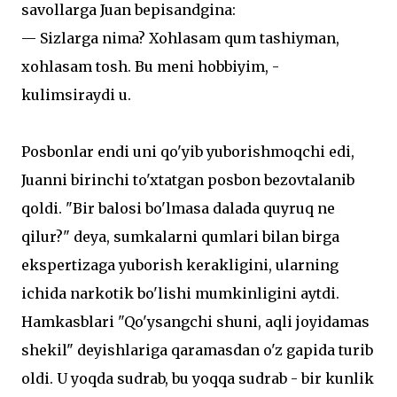
savollarga Juan bepisandgina:
— Sizlarga nima? Xohlasam qum tashiyman,
xohlasam tosh. Bu meni hobbiyim, -
kulimsiraydi u.
Posbonlar endi uni qo'yib yuborishmoqchi edi,
Juanni birinchi to'xtatgan posbon bezovtalanib
qoldi. "Bir balosi bo'lmasa dalada quyruq ne
qilur?" deya, sumkalarni qumlari bilan birga
ekspertizaga yuborish kerakligini, ularning
ichida narkotik bo'lishi mumkinligini aytdi.
Hamkasblari "Qo'ysangchi shuni, aqli joyidamas
shekil" deyishlariga qaramasdan o'z gapida turib
oldi. U yoqda sudrab, bu yoqqa sudrab - bir kunlik