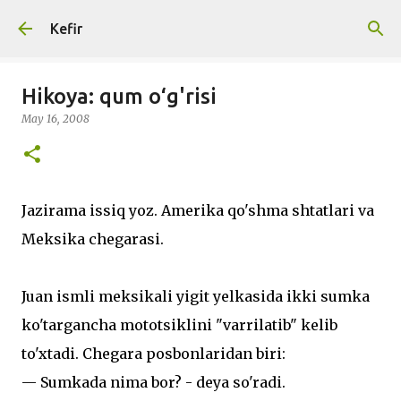
Skip to main content
Kefir
Hikoya: qum o‘g'risi
May 16, 2008
Jazirama issiq yoz. Amerika qo'shma shtatlari va
Meksika chegarasi.
Juan ismli meksikali yigit yelkasida ikki sumka
ko'targancha mototsiklini "varrilatib" kelib
to'xtadi. Chegara posbonlaridan biri:
— Sumkada nima bor? - deya so'radi.