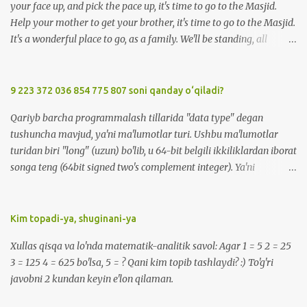
your face up, and pick the pace up, it's time to go to the Masjid.
Help your mother to get your brother, it's time to go to the Masjid.
It's a wonderful place to go, as a family. We'll be standing, all
together in prayer. We'll meet all our friends when we are there.
We'll be standing, all together in prayer. We'll meet all our friends
when we are there. So, Upsy Daisy, now don't be lazy, it's time to go
9 223 372 036 854 775 807 soni qanday o‘qiladi?
to the Masjid. We'll greet everyone with Salaam when we're at the
Qariyb barcha programmalash tillarida "data type" degan
Masjid. Listen carefully to the Imam, when we're at the Masjid. It's
tushuncha mavjud, ya'ni ma'lumotlar turi. Ushbu ma'lumotlar
a wonderful place to go, made for you and me. We'll be standing,
turidan biri "long" (uzun) bo'lib, u 64-bit belgili ikkiliklardan iborat
all together in prayer. We'll meet all our friends when we are there.
songa teng (64bit signed two's complement integer). Ya'ni
We'll be standing, all together in prayer. We'll meet all our friends
-9223372036854775808 dan 9223372036854775807 gacha
when we are there. So, Upsy Daisy, now don't be lazy, it...
bo'lgan sonlarni o'z ichiga oladi. Bu sonni qanday o'qish mumkin?
:) -9 223 372 036 854 775 808 -> minus 9 kvintil'on , 223
Kim topadi-ya, shuginani-ya
kvadril'on, 372 trillion, 36 milliard, 854 million, 775 ming, sakkiz
Xullas qisqa va lo'nda matematik-analitik savol: Agar 1 = 5 2 = 25
yuz sakkiz ( ENG: minus 9 quintillion, 223 quadrillion, 372 trillion,
3 = 125 4 = 625 bo'lsa, 5 = ? Qani kim topib tashlaydi? :) To'g'ri
36 billion, 854 million, 775 thousand, eight hundred eight ). 9 223
javobni 2 kundan keyin e'lon qilaman.
372 036 854 775 807 -> 9 kvintil'on , 223 kvadril'on, 372 trillion, 36
milliard, 854 million, 775 ming, sakkiz yuz yetti ( ENG: 9