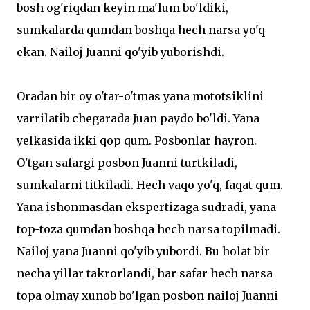
bosh og'riqdan keyin ma'lum bo'ldiki,
sumkalarda qumdan boshqa hech narsa yo'q
ekan. Nailoj Juanni qo'yib yuborishdi.
Oradan bir oy o'tar-o'tmas yana mototsiklini
varrilatib chegarada Juan paydo bo'ldi. Yana
yelkasida ikki qop qum. Posbonlar hayron.
O'tgan safargi posbon Juanni turtkiladi,
sumkalarni titkiladi. Hech vaqo yo'q, faqat qum.
Yana ishonmasdan ekspertizaga sudradi, yana
top-toza qumdan boshqa hech narsa topilmadi.
Nailoj yana Juanni qo'yib yubordi. Bu holat bir
necha yillar takrorlandi, har safar hech narsa
topa olmay xunob bo'lgan posbon nailoj Juanni