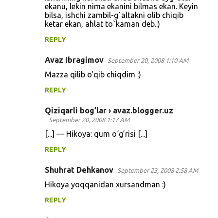
ekanu, lekin nima ekanini bilmas ekan. Keyin
bilsa, ishchi zambil-g`altakni olib chiqib
ketar ekan, ahlat to`kaman deb.:)
REPLY
Avaz Ibragimov
September 20, 2008 1:10 AM
Mazza qilib o'qib chiqdim :)
REPLY
Qiziqarli bog’lar › avaz.blogger.uz
September 20, 2008 1:17 AM
[...] — Hikoya: qum o‘g’risi [...]
REPLY
Shuhrat Dehkanov
September 23, 2008 2:58 AM
Hikoya yoqqanidan xursandman :)
REPLY