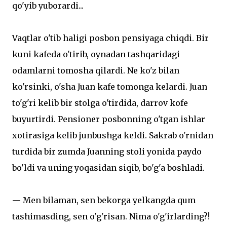
qo'yib yuborardi...
Vaqtlar o'tib haligi posbon pensiyaga chiqdi. Bir
kuni kafeda o'tirib, oynadan tashqaridagi
odamlarni tomosha qilardi. Ne ko'z bilan
ko'rsinki, o'sha Juan kafe tomonga kelardi. Juan
to'g'ri kelib bir stolga o'tirdida, darrov kofe
buyurtirdi. Pensioner posbonning o'tgan ishlar
xotirasiga kelib junbushga keldi. Sakrab o'rnidan
turdida bir zumda Juanning stoli yonida paydo
bo'ldi va uning yoqasidan siqib, bo'g'a boshladi.
— Men bilaman, sen bekorga yelkangda qum
tashimasding, sen o'g'risan. Nima o'g'irlarding?!